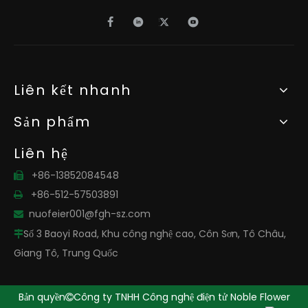
Liên kết nhanh
Sản phẩm
Liên hệ
+86-13852084548

+86-512-57503891

nuofeier001@fgh-sz.com

Số 3 Baoyi Road, Khu công nghệ cao, Côn Sơn, Tô Châu,

Giang Tô, Trung Quốc
Bản quyền
Công ty TNHH Công nghệ điện tử Noble Flower
