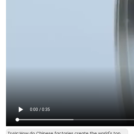
Trước:
How do Chinese factories create the world's top quality in the bonding wire in Huawei/Apple mobile phones?